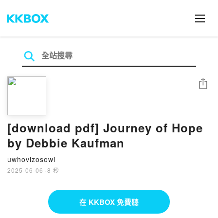
分享
[download pdf] Journey of Hope
by Debbie Kaufman
uwhovizosowi
2025-06-06
·
8 秒
在 KKBOX 免費聽