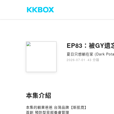
EP83：被GY
夏日只想躺在家 (Dark Pota
2026-07-01
·
43 分鐘
本集介紹
本集的躺果爸爸 台灣品牌【新肌霓】
首創 預防型背部養膚管理