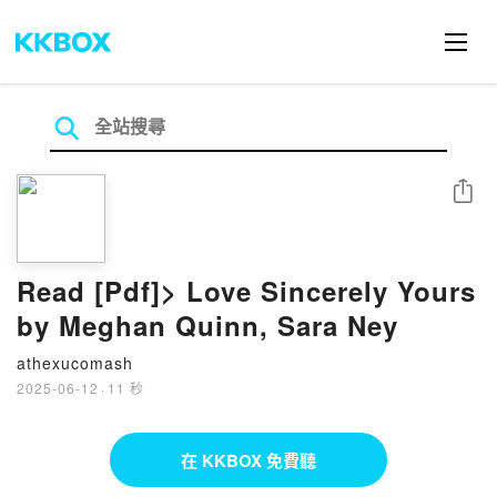
分享
Read [Pdf]> Love Sincerely Yours
by Meghan Quinn, Sara Ney
athexucomash
2025-06-12
·
11 秒
在 KKBOX 免費聽