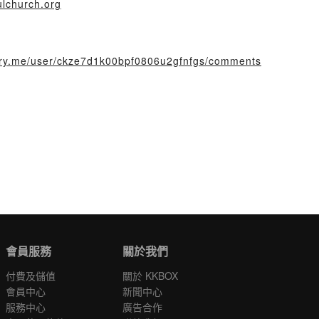
ulchurch.org
story.me/user/ckze7d1k00bpf0806u2gfnfgs/comments
會員服務
關於我們
付費及儲值
關於 KKBOX
會員中心
新聞中心
服務中心
廣告合作