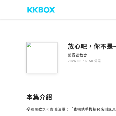
放心吧，你不是
萬得福教會
2026-06-16
·
50 分鐘
本集介紹
🎧聽民歌之母陶曉清說：「我把他手機搶過來刪訊