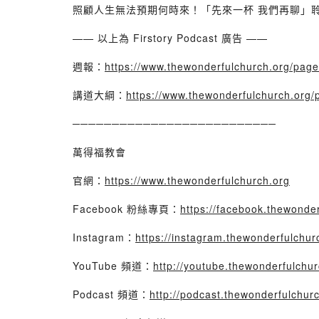
照顧人生無法預期何時來！「先來一杯 我們再聊」
—— 以上為 Firstory Podcast 廣告 ——
週報：
https://www.thewonderfulchurch.org/page
講道大綱：
https://www.thewonderfulchurch.org/
──────────────────────────
萬得福教會
官網：
https://www.thewonderfulchurch.org
Facebook 粉絲專頁：
https://facebook.thewonde
Instagram：
https://instagram.thewonderfulchur
YouTube 頻道：
http://youtube.thewonderfulchur
Podcast 頻道：
http://podcast.thewonderfulchur