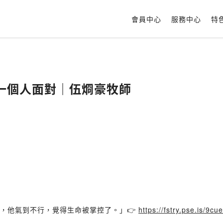
會員中心
服務中心
特
一個人面對｜伍烱豪牧師
息，他氣到不行，覺得生命被掌控了。」👉
https://fstry.pse.is/9cu