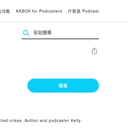
色功能
KKBOX for Podcasters
什麼是 Podcast
分享
播放
ected crises. Author and podcaster Kelly