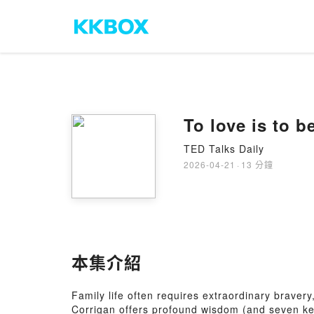
To love is to b
TED Talks Daily
2026-04-21
·
13 分鐘
本集介紹
Family life often requires extraordinary braver
Corrigan offers profound wisdom (and seven ke