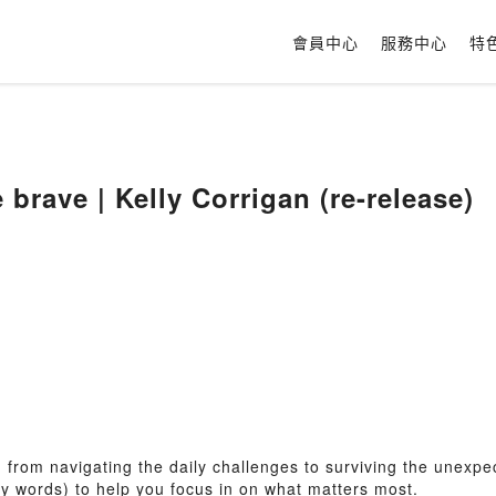
會員中心
服務中心
特
e brave | Kelly Corrigan (re-release)
y, from navigating the daily challenges to surviving the unexp
y words) to help you focus in on what matters most.