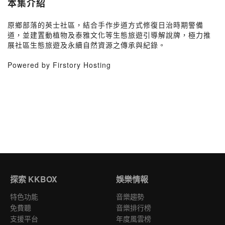
本集介紹
原鄉部落的英士社區，結合手作步道方式修復日治時期警備
道，並建置動植物及泰雅文化等生態旅遊引導解說牌，極力推
展社區生態旅遊及永續自然資源之傳承與紀錄。
Powered by Firstory Hosting
探索 KKBOX
娛樂情報
特色功能
音樂趨勢
免費聽
音樂排行榜
支援平台
年度風雲榜