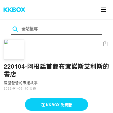
分享
220104-阿根廷首都布宜諾斯艾利斯的
書店
威歷爸爸的床邊故事
2022-01-05
·
10 分鐘
在 KKBOX 免費聽