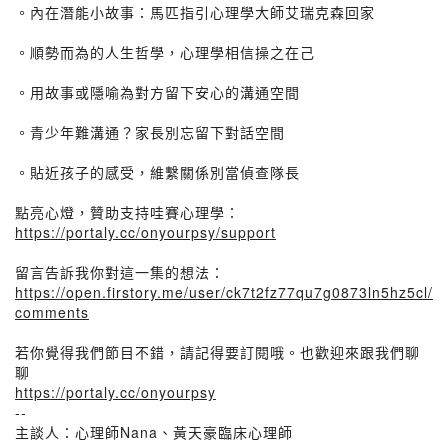
。內在潛能小故事：馬匹指引心理學大師艾瑞克森回家
。順勢而為的人生哲學，心理學相信操之在己
。用故事或隱喻為對方留下安心的溝通空間
。青少年難溝通？家長別忘留下對話空間
。貼近孩子的感受，維繫關係別當偵查隊長
點亮心燈，贊助支持哇賽心理學：
https://portaly.cc/onyourpsy/support
留言告訴我你對這一集的想法：
https://open.firstory.me/user/ck7t2fz77qu7g0873ln5hz5cl/
comments
若你覺得我們節目不錯，請記得要訂閱哦。也歡迎來跟我們聊
聊
https://portaly.cc/onyourpsy
--
主談人：心理師Nana、黃天豪臨床心理師