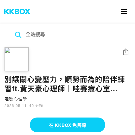
分享
別讓關心變壓力，順勢而為的陪伴練
習ft.黃天豪心理師｜哇賽療心室
ep156
哇賽心理學
2026-05-11
·
40 分鐘
在 KKBOX 免費聽