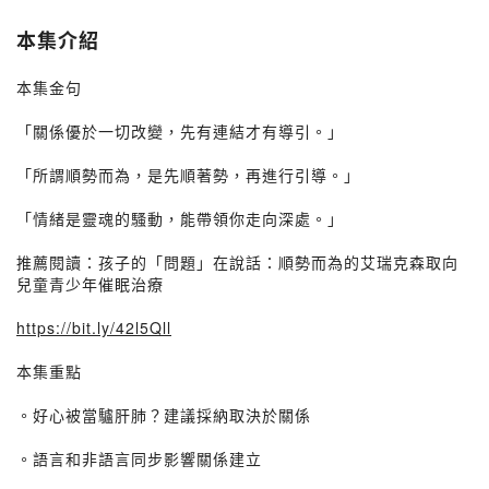
本集介紹
本集金句
「關係優於一切改變，先有連結才有導引。」
「所謂順勢而為，是先順著勢，再進行引導。」
「情緒是靈魂的騷動，能帶領你走向深處。」
推薦閱讀：孩子的「問題」在說話：順勢而為的艾瑞克森取向
兒童青少年催眠治療
https://bit.ly/42l5Qll
本集重點
。好心被當驢肝肺？建議採納取決於關係
。語言和非語言同步影響關係建立