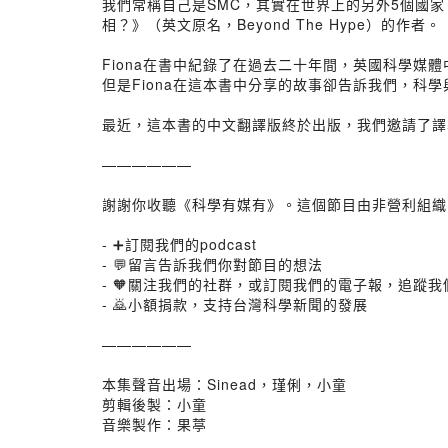
我們常稱自己是SMC，其實在世界上的另外5個國家，也有
相？》（英文原名，Beyond The Hype）的作者。
Fiona在書中紀錄了在過去二十年間，英國科學
但是Fiona在這本書中分享的故事卻告訴我們，
最近，這本書的中文翻譯版終於出版，我們邀請了譯
——————
謝謝你收聽《科學有媒有》。這個節目由非營利組織
- ➕訂閱我們的podcast
- 💬留言告訴我們你對節目的想法
- 🧡關注我們的社群，或訂閱我們的電子報，追蹤
- 🙇小額捐款，支持台灣科學新聞的發展
——————
本集聲音出場：Sinead，瑾俐，小童
剪輯後製：小童
音樂製作：果葶