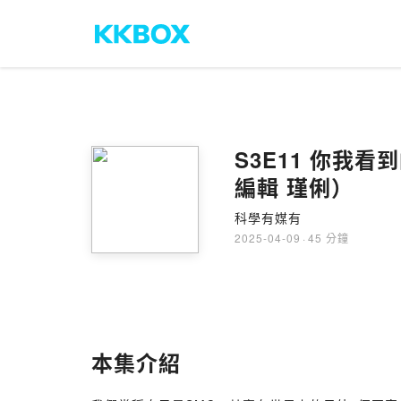
S3E11 你我
編輯 瑾俐）
科學有媒有
2025-04-09
·
45 分鐘
本集介紹