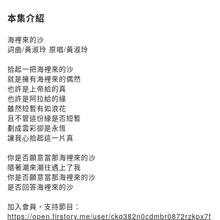
本集介紹
海裡來的沙
詞曲/黃淑玲 原唱/黃淑玲
拾起一把海裡來的沙
就是擁有海裡來的偶然
也許是上帝給的真
也許是阿拉給的緣
雖然短暫有如浪花
且不管這份緣是否短暫
劃成雲彩卻是永恆
讓我心拾起這一片真
你是否願意當那海裡來的沙
隨著潮來潮往遇上了我
你是否願意當那海裡來的沙
是否回答海裡來的沙
加入會員，支持節目：
https://open.firstory.me/user/ckq382n0cdmbr0872rzkpx7f