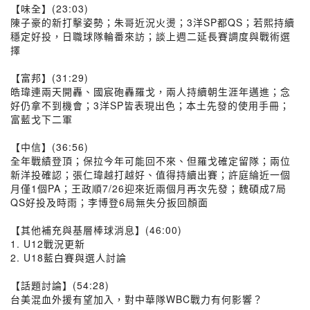
【味全】(23:03)
陳子豪的新打擊姿勢；朱哥近況火燙；3洋SP都QS；若熙持續
穩定好投，日職球隊輪番來訪；談上週二延長賽調度與戰術選
擇
【富邦】(31:29)
皓瑋連兩天開轟、國宸砲轟羅戈，兩人持續朝生涯年邁進；念
好仍拿不到機會；3洋SP皆表現出色；本土先發的使用手冊；
富藍戈下二軍
【中信】(36:56)
全年戰績登頂；保拉今年可能回不來、但羅戈確定留隊；兩位
新洋投確認；張仁瑋越打越好、值得持續出賽；許庭綸近一個
月僅1個PA；王政順7/26迎來近兩個月再次先發；魏碩成7局
QS好投及時雨；李博登6局無失分扳回顏面
【其他補充與基層棒球消息】(46:00)
1. U12戰況更新
2. U18藍白賽與選人討論
【話題討論】(54:28)
台美混血外援有望加入，對中華隊WBC戰力有何影響？