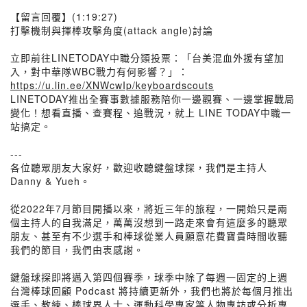
【留言回覆】(1:19:27)
打擊機制與揮棒攻擊角度(attack angle)討論
立即前往LINETODAY中職分類投票：「台美混血外援有望加
入，對中華隊WBC戰力有何影響？」：
https://u.lin.ee/XNWcwIp/keyboardscouts
LINETODAY推出全賽事數據服務陪你一邊觀賽、一邊掌握戰局
變化！想看直播、查賽程、追戰況，就上 LINE TODAY中職一
站搞定。
---
各位聽眾朋友大家好，歡迎收聽鍵盤球探，我們是主持人
Danny & Yueh。
從2022年7月節目開播以來，將近三年的旅程，一開始只是兩
個主持人的自我滿足，萬萬沒想到一路走來會有這麼多的聽眾
朋友、甚至有不少選手和棒球從業人員願意花費寶貴時間收聽
我們的節目，我們由衷感謝。
鍵盤球探即將邁入第四個賽季，球季中除了每週一固定的上週
台灣棒球回顧 Podcast 將持續更新外，我們也將於每個月推出
選手、教練、棒球界人士、運動科學專家等人物專訪或分析專