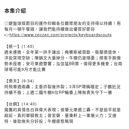
本集介紹
⚾鍵盤球探節目的運作仰賴各位聽眾朋友的支持得以持續！用
每月一頓午餐錢，讓我們能持續做出優質好節目
👉
https://www.zeczec.com/projects/keyboardscouts
【統一】(1:45)
週末連敗，全年第一拱手讓出；梅賽斯被買斷、衛蘭德退休，
洋投突現空缺；陳韻文大量掉分，牛棚仍是隱憂；傑憲手腕傷
勢未痊癒；安可單週雙響；泓弦猛BB賞，值得更多機會；台南
球場可能9月才能比賽
【樂天】(9:34)
阿飛單週兩轟；主委詐裂後炸裂；3洋SP堪稱穩定；子鵬近況
持續不振；上週二鐵牛棚6位RP輪番上陣無責失守下一勝
【台鋼】(14:40)
魔鷹的真情告白與偉大表現；張肇元單週三轟，不是追平就是
超前，真的單騎救主；曾昱磬、董秉軒上一軍展火力；艾速
特、後勁無失分好投；牛棚疲態略現