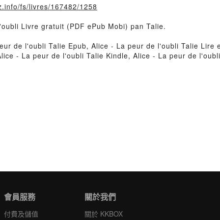
.info/fs/livres/167482/1258
l'oubli Livre gratuit (PDF ePub Mobi) pan Talie.
eur de l'oubli Talie Epub, Alice - La peur de l'oubli Talie Lire e
lice - La peur de l'oubli Talie Kindle, Alice - La peur de l'oubl
會員服務
關於我們
付費及儲值
關於 KKBOX