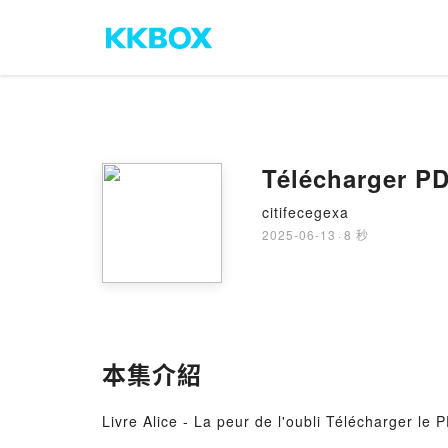
Télécharger PDF
citifecegexa
2025-06-13
·
8 秒
本集介紹
Livre Alice - La peur de l'oubli Télécharger le P