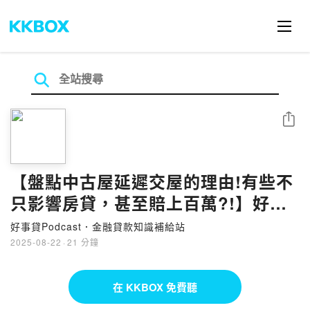
分享
【盤點中古屋延遲交屋的理由!有些不
只影響房貸，甚至賠上百萬?!】好事
貸PODCAST S4#26(EP125)
好事貸Podcast．金融貸款知識補給站
2025-08-22
·
21 分鐘
在 KKBOX 免費聽