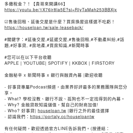
多繳稅金？！【貴哥來開講66】
https://youtu.be/1X76ir8la5E?si=RIyTaMah253BBXjx
☑售後回租、延後交屋是什麼？買房換屋這樣選不吃虧！
https://houseloan.tw/sale-leaseback/
#關鍵字：#延後交屋,#延遲交屋,#售後回租,#不動產糾紛,#話
題,#好事貸, #房地產,#買房知識,#新聞時事
#您可以在以下平台收聽
APPLE | YOUTUBE| SPOTIFY | KKBOX | FIRSTORY
金融秘辛 x 新聞時事 x 銀行與融資內幕 |歡迎收聽
- 好事貸專屬Podcast頻道，由業界好評最多的業務團隊與您分
享。
- What? 學校沒教、銀行不說、孤狗也不一定找得到的內幕。
- Why? 金融貸款知識儲值，幫自己的財商加值!
- Who? 好事貸|
houseloan.tw
|銀行之外的最佳選擇
- 認識我們：
https://portaly.cc/houseloantw
有任何疑問，歡迎透過官方LINE告訴我們。(按連結：