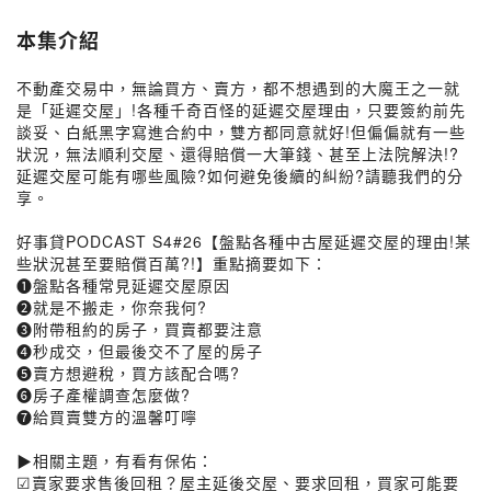
本集介紹
不動產交易中，無論買方、賣方，都不想遇到的大魔王之一就
是「延遲交屋」!各種千奇百怪的延遲交屋理由，只要簽約前先
談妥、白紙黑字寫進合約中，雙方都同意就好!但偏偏就有一些
狀況，無法順利交屋、還得賠償一大筆錢、甚至上法院解決!?
延遲交屋可能有哪些風險?如何避免後續的糾紛?請聽我們的分
享。
好事貸PODCAST S4#26【盤點各種中古屋延遲交屋的理由!某
些狀況甚至要賠償百萬?!】重點摘要如下：
❶盤點各種常見延遲交屋原因
❷就是不搬走，你奈我何?
❸附帶租約的房子，買賣都要注意
❹秒成交，但最後交不了屋的房子
❺賣方想避稅，買方該配合嗎?
❻房子產權調查怎麼做?
❼給買賣雙方的溫馨叮嚀
▶相關主題，有看有保佑：
☑賣家要求售後回租？屋主延後交屋、要求回租，買家可能要