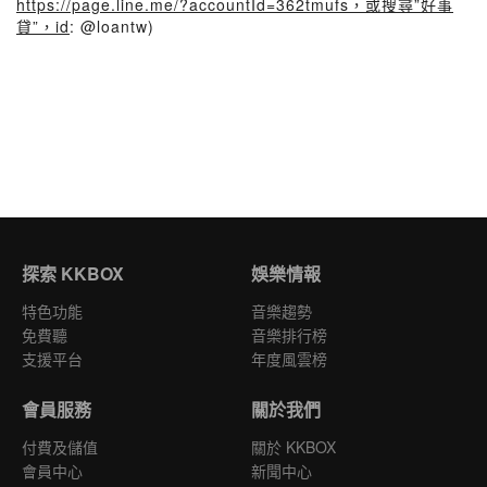
https://page.line.me/?accountId=362tmufs，或搜尋”好事
貸”，id
: @loantw)
探索 KKBOX
娛樂情報
特色功能
音樂趨勢
免費聽
音樂排行榜
支援平台
年度風雲榜
會員服務
關於我們
付費及儲值
關於 KKBOX
會員中心
新聞中心