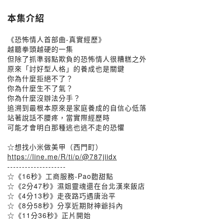
本集介紹
《恐怖情人首部曲-真實經歷》
越聽拳頭越硬的一集
但除了抓準弱點欺負的恐怖情人很糟糕之外
原來「討好型人格」的養成也是關鍵
你為什麼拒絕不了？
你為什麼生不了氣？
你為什麼沒辦法分手？
追溯到最根本原來是家庭養成的自信心低落
站著說話不腰疼，當實際經歷時
可能才會明白那種逃也逃不走的恐懼
☆想找小米做美甲（西門町）
https://line.me/R/ti/p/@787jiidx
--------------------
☆《16秒》工商服務-Pao麭甜點
☆《2分47秒》濕姐靈魂還在台北漢來飯店
☆《4分13秒》走夜路巧遇唐治平
☆《8分58秒》分享近期財神爺抖內
☆《11分36秒》正片開始