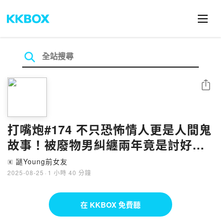
分享
打嘴炮#174 不只恐怖情人更是人間鬼
故事！被廢物男糾纏兩年竟是討好型
人格害的？ft.小米
謎Young前女友
🄴
2025-08-25
·
1 小時 40 分鐘
在 KKBOX 免費聽