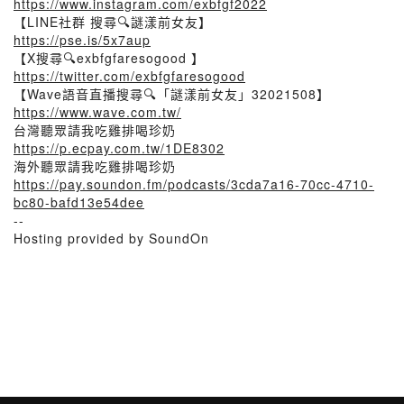
https://www.instagram.com/exbfgf2022
【LINE社群 搜尋🔍謎漾前女友】
https://pse.is/5x7aup
【X搜尋🔍exbfgfaresogood 】
https://twitter.com/exbfgfaresogood
【Wave語音直播搜尋🔍「謎漾前女友」32021508】
https://www.wave.com.tw/
台灣聽眾請我吃雞排喝珍奶
https://p.ecpay.com.tw/1DE8302
海外聽眾請我吃雞排喝珍奶
https://pay.soundon.fm/podcasts/3cda7a16-70cc-4710-
bc80-bafd13e54dee
--
Hosting provided by SoundOn