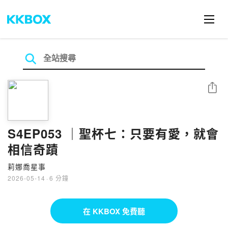
分享
S4EP053 ｜聖杯七：只要有愛，就會
相信奇蹟
莉娜喬星事
2026-05-14
·
6 分鐘
在 KKBOX 免費聽