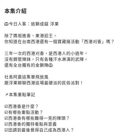
本集介紹
🦁今日人客：追獅成癡 浮果
除了媽祖進香、東港迎王，
你知道在台南西港還有一個寶藏級活動「西港刈香」嗎？
三年一次的西港刈香，是西港人的小過年，
沒有鋼管辣妹，只有各種汗水淋漓的武陣，
還有全台獨有的金獅陣🦁
社長阿嘉這集單飛放風
跟浮果聊聊西港這場最硬派的民俗派對！
📌本集重點筆記
☑️西港香是什麼？
☑️有哪些重點活動？
☑️西港香有哪些難得一見的陣頭？
☑️西港香的獨特看點與意義
☑️田調到最後覺得自己成為西港人？