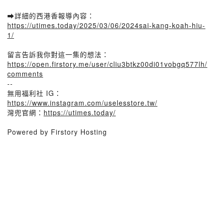
➡️詳細的西港香報導內容：
https://utimes.today/2025/03/06/2024sai-kang-koah-hiu-
1/
留言告訴我你對這一集的想法：
https://open.firstory.me/user/cliu3btkz00di01vobgq577lh/
comments
--
無用福利社 IG：
https://www.instagram.com/uselesstore.tw/
灣兜官網：
https://utimes.today/
Powered by Firstory Hosting