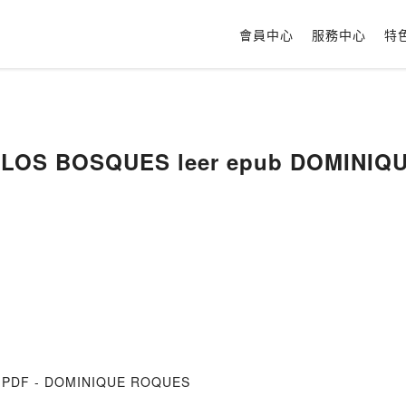
會員中心
服務中心
特
LOS BOSQUES leer epub DOMINIQ
r PDF - DOMINIQUE ROQUES