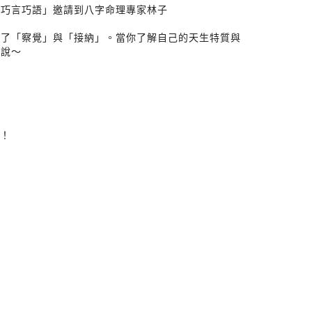
「巧言巧語」邀請到八字命理專家林子
為了「察覺」與「接納」。當你了解自己的天生特質與
麼說～
我！