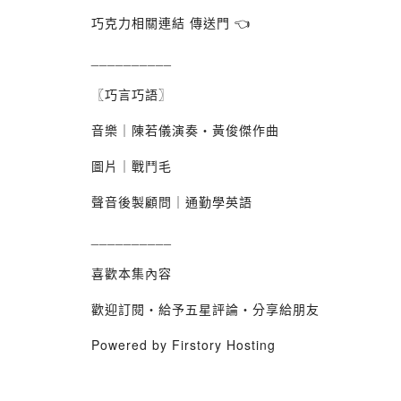
巧克力相關連結 傳送門 👈
__________
〖巧言巧語〗
音樂｜陳若儀演奏・黃俊傑作曲
圖片｜戰鬥毛
聲音後製顧問｜通勤學英語
__________
喜歡本集內容
歡迎訂閱・給予五星評論・分享給朋友
Powered by Firstory Hosting