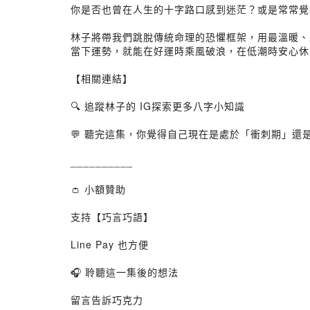
你是否也曾在人生的十字路口感到迷茫？或是常常覺
林子將帶我們跳脫傳統命理的恐懼框架，用最溫暖、
當下運勢，就能在好運時乘風破浪，在低潮時安心休
【相關連結】
🔍 追蹤林子的 IG探索更多八字小知識
💬 聽完這集，你覺得自己現在是處於「衝刺期」還是「沉澱休
__________
👛 小額贊助
支持【巧言巧語】
Line Pay 也方便
🎧 聆聽這一集後的想法
留言告訴巧克力