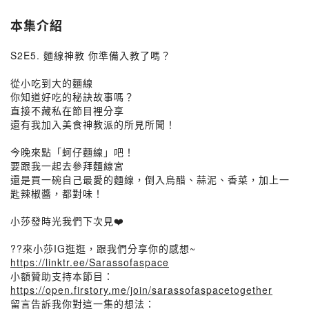
本集介紹
S2E5. 麵線神教 你準備入教了嗎？
從小吃到大的麵線
你知道好吃的秘訣故事嗎？
直接不藏私在節目裡分享
還有我加入美食神教派的所見所聞！
今晚來點「蚵仔麵線」吧！
要跟我一起去參拜麵線宮
還是買一碗自己最愛的麵線，倒入烏醋、蒜泥、香菜，加上一
匙辣椒醬，都對味！
小莎發時光我們下次見❤️
??來小莎IG逛逛，跟我們分享你的感想~
https://linktr.ee/Sarassofaspace
小額贊助支持本節目：
https://open.firstory.me/join/sarassofaspacetogether
留言告訴我你對這一集的想法：