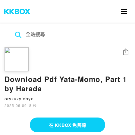
分享
Download Pdf Yata-Momo, Part 1
by Harada
oryzuzyfebyx
2025-06-09
·
8 秒
在 KKBOX 免費聽