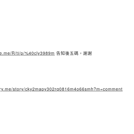
ine.me/R/ti/p/%40cly3989m
告知後五碼，謝謝
rstory.me/story/cky2mapy302rq0816m4o66smh?m=comment