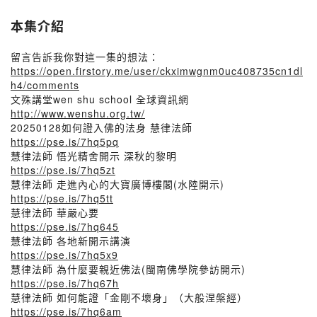
本集介紹
留言告訴我你對這一集的想法：
https://open.firstory.me/user/ckximwgnm0uc408735cn1dl
h4/comments
文殊講堂wen shu school 全球資訊網
http://www.wenshu.org.tw/
20250128如何證入佛的法身 慧律法師
https://pse.is/7hq5pq
慧律法師 悟光精舍開示 深秋的黎明
https://pse.is/7hq5zt
慧律法師 走進內心的大寶廣博樓閣(水陸開示)
https://pse.is/7hq5tt
慧律法師 華嚴心要
https://pse.is/7hq645
慧律法師 各地新開示講演
https://pse.is/7hq5x9
慧律法師 為什麼要親近佛法(閩南佛學院參訪開示)
https://pse.is/7hq67h
慧律法師 如何能證「金剛不壞身」（大般涅槃經）
https://pse.is/7hq6am