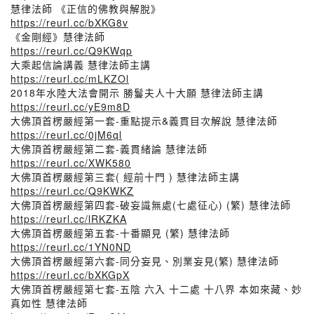
慧律法師 《正信的佛教與解脫》
https://reurl.cc/bXKG8v
《金剛經》慧律法師
https://reurl.cc/Q9KWqp
大乘起信論講義 慧律法師主講
https://reurl.cc/mLKZOl
2018年水陸大法會開示 勝鬘夫人十大願 慧律法師主講
https://reurl.cc/yE9m8D
大佛頂首楞嚴經第一套-重點提示&義貫目次解說 慧律法師
https://reurl.cc/0jM6ql
大佛頂首楞嚴經第二套-義貫緒論 慧律法師
https://reurl.cc/XWK580
大佛頂首楞嚴經第三套( 經前十門 ) 慧律法師主講
https://reurl.cc/Q9KWKZ
大佛頂首楞嚴經第四套-破妄識無處(七處征心) (繁) 慧律法師
https://reurl.cc/lRKZKA
大佛頂首楞嚴經第五套-十番顯見 (繁) 慧律法師
https://reurl.cc/1YN0ND
大佛頂首楞嚴經第六套-同分妄見、別業妄見(繁) 慧律法師
https://reurl.cc/bXKGpX
大佛頂首楞嚴經第七套-五陰 六入 十二處 十八界 本如來藏、妙
真如性 慧律法師