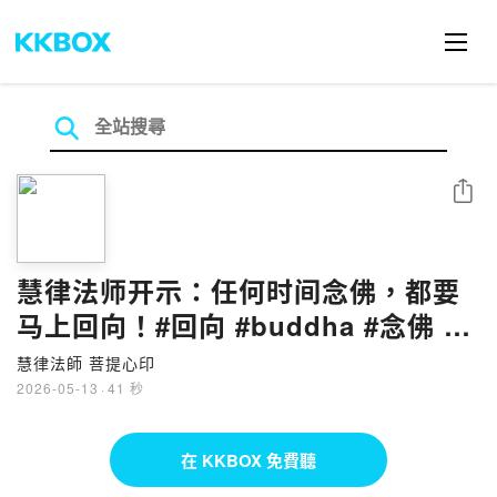
分享
慧律法师开示：任何时间念佛，都要
马上回向！#回向 #buddha #念佛 #
慧律法师
慧律法師 菩提心印
2026-05-13
·
41 秒
在 KKBOX 免費聽