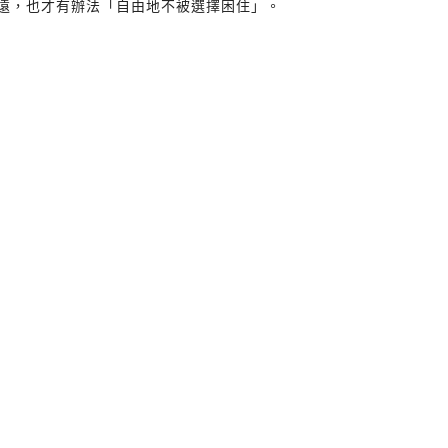
得遠，也才有辦法「自由地不被選擇困住」。