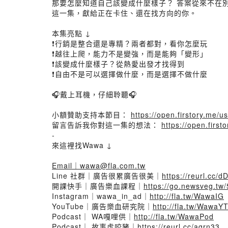
那要怎麼知道自己該變成什麼樣子？ 答案從來不在
這一集，獻給正在卡住、還在找方向的你。
本集亮點 ↓
❗️行銷是整合還是專精？兩者都對，看你怎麼玩
❗️越往上爬，能力不是變強，而是能夠「變形」
❗️該變成什麼樣子？從熱愛出發才找得到
❗️自由不是可以選擇做什麼，而是選擇不做什麼
🎧戴上耳機，仔細聆聽🎧
小額贊助支持本節目：
https://open.firstory.me
留言告訴我你對這一集的想法：
https://open.fir
-
來這裡找Wawa ↓
Email｜wawa@fla.com.tw
Line 社群｜廣告很累廣告很美｜
https://reurl.cc/
開課快手｜廣告樂血課程｜
https://go.newsveg.tw/
Instagram｜wawa_in_ad｜
http://fla.tw/WawaIG
YouTube｜廣告樂血研究院｜
http://fla.tw/WawaY
Podcast｜ WA嘎哩供｜
http://fla.tw/WawaPod
Podcast｜ 故事虎咬豬｜
https://reurl.cc/aqrn33