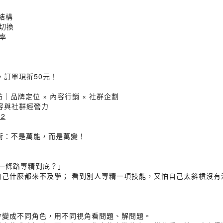
結構
切換
率
0】，訂單現折50元！
坊｜品牌定位 × 內容行銷 × 社群企劃
容與社群經營力
12
術：不是萬能，而是萬變！
選一條路專精到底？」
自己什麼都來不及學； 看到別人專精一項技能，又怕自己太斜槓沒有
會變成不同角色，用不同視角看問題、解問題。