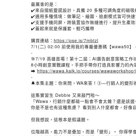
最厲害的是：
✔️來自摺紙靈感設計，具備 20 多種可調角度的磁吸
✔️適用多種情境：做筆記、繪圖、追劇模式皆可快速
✔️支援手機同屏，跨裝置協作無縫進行，提升生產效
✔️蓋起來就是保護套，輕巧攜帶
購買連結：
https://pse.is/7mbtzl
7/1(二) 02:00 前使用我的專屬優惠碼【wawa5
-
🎯7/19 高雄首場！第十二屆：AI廣告創意策略工作
8小時創意實戰課程，手把手帶你打造具影響力的內
➡️
https://wawa.kaik.io/courses/wawaworkshop
-
🔔本集主題：你來問，WA來答！③—行銷人的變形
這集實習生 Debbie 又來敲門啦～
「Wawa，行銷什麼都碰一點會不會太雜？還是該
你是不是也有這種焦慮？ 看到別人什麼都會，好像
但我想說，這根本是假議題。
位階越高，能力不是疊加，而是「變形」。 你得學