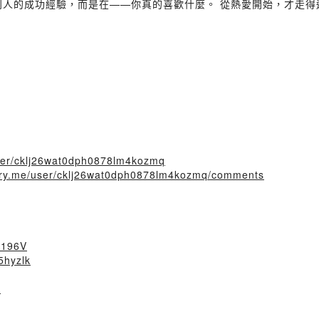
別人的成功經驗，而是在——你真的喜歡什麼。 從熱愛開始，才走
/user/cklj26wat0dph0878lm4kozmq
story.me/user/cklj26wat0dph0878lm4kozmq/comments
dD196V
5hyzlk
T