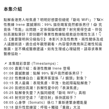
本集介紹
點解香港男人咁焦慮？明明好想要但細佬「斷咗 WiFi」？📶✂️
性教練 Irene 震撼爆料：99% 搵佢嘅客竟然都係男仔！😱 究
竟係「性能」出問題，定係個腦唔聽使？射完覺得空虛、伴侶
扮高潮點算好？即刻聽吓專業性教練點樣救返你嘅性生活！👇
⚠️【重要聲明與分級指引】 本影片涉及性教育、兩性關係及成
人議題術語，適合成年觀眾觀看。內容僅供教育與正確性知識
推廣，並不構成醫療建議。如有生理或心理疑問，請尋求專業
醫療協助。
📌 本集精彩章節 (Timestamps)：
00:00 嘉賓介紹：香港性教練 Irene 登場
01:08 震撼數據：點解 99% 客戶竟然都係男仔？
02:22 性教練自白：最驚畀客當係「J 鏡頭」對象？
03:15 男人最痛：表現焦慮、早洩、勃起障礙點解救？
04:20 拒絕扮高潮！拆解性愛中的「表演焦慮」
05:25 點解會失靈？大腦同細佬「斷咗 WiFi」真相
06:45 射完好空虛？「趕住射」係快感殺手？
08:05 心身學（Somatic）係乜？重新連繫身體能量
10:18 提升性慾練習：呼吸＋觸碰「重啟」大法