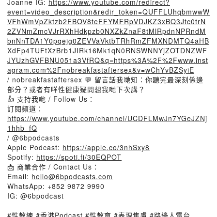
Joanne IG:
https://www.youtube.com/redirect?
event=video_description&redir_token=QUFFLUhqbmwwW
VFhWmVpZktzb2FBOV8teFFYMFRpVDJKZ3xBQ3Jtc0trN
2ZVNmZmcVJrRXhHdkpzb0NXZkZnaF8tMlRpdnNPRndM
bnNnTDA1Y0pqejg0ZEVVaVktbTRhRmZFMXNDMTQ4aHB
XdFp4TUFtXzBrb1JIRk16Mk1qN0RNSWNNYjZOTDNZWF
JYUzhGVFBNU051a3VfRQ&q=https%3A%2F%2Fwww.inst
agram.com%2Fnobreakfastaftersex&v=wChYvBZSyiE
/ nobreakfastaftersex 💬 留言話我哋知：你聽完最深刻係邊
部分？或者有咩性健康疑問想我哋下次講？
👍 支持我哋 / Follow Us：
訂閱頻道：
https://www.youtube.com/channel/UCDFLMwJn7YGeJZNj
1hhb_fQ
/ @6bpodcasts
Apple Podcast:
https://apple.co/3nhSxy8
Spotify:
https://spoti.fi/30EQPOT
📩 商業合作 / Contact Us：
Email:
hello@6bpodcasts.com
WhatsApp: +852 9872 9990
IG: @6bpodcast
#性教練 #香港Podcast #性教育 #表現焦慮 #路邊人電台