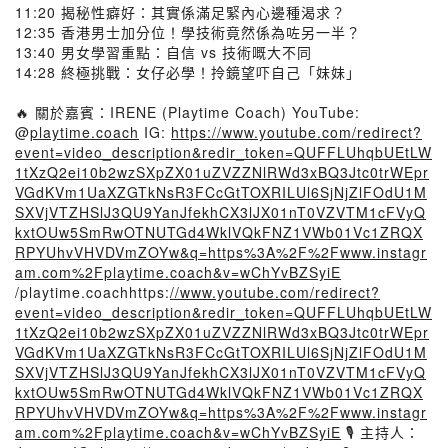
11:20 揭秘性癖好：其實係滿足緊內心邊種渴求？
12:35 香港男士加分位！學技術竟然係為咗另一半？
13:40 男女學習重點：自信 vs 技術嘅大不同
14:28 終極挑戰：女仔必學！拎鏡望吓自己「妹妹」
🔥 關於嘉賓：IRENE (Playtime Coach) YouTube:
@
playtime.coach
IG:
https://www.youtube.com/redirect?
event=video_description&redir_token=QUFFLUhqbUEtLW
1tXzQ2ei10b2wzSXpZX01uZVZZNlRWd3xBQ3Jtc0trWEpr
VGdKVm1UaXZGTkNsR3FCcGtTOXRILUl6SjNjZlFOdU1M
SXVjVTZHSlJ3QU9YanJfekhCX3lJX01nT0VZVTM1cFVyQ
kxtOUw5SmRwOTNUTGd4WklVQkFNZ1VWb01Vc1ZRQX
RPYUhvVHVDVmZOYw&q=https%3A%2F%2Fwww.instagr
am.com%2Fplaytime.coach&v=wChYvBZSyiE
/playtime.coachhttps:
//www.youtube.com/redirect?
event=video_description&redir_token=QUFFLUhqbUEtLW
1tXzQ2ei10b2wzSXpZX01uZVZZNlRWd3xBQ3Jtc0trWEpr
VGdKVm1UaXZGTkNsR3FCcGtTOXRILUl6SjNjZlFOdU1M
SXVjVTZHSlJ3QU9YanJfekhCX3lJX01nT0VZVTM1cFVyQ
kxtOUw5SmRwOTNUTGd4WklVQkFNZ1VWb01Vc1ZRQX
RPYUhvVHVDVmZOYw&q=https%3A%2F%2Fwww.instagr
am.com%2Fplaytime.coach&v=wChYvBZSyiE
🎙 主持人：