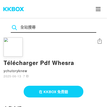
分享
Télécharger Pdf Whesra
ychutoryknew
2025-06-13
·
7 秒
在 KKBOX 免費聽