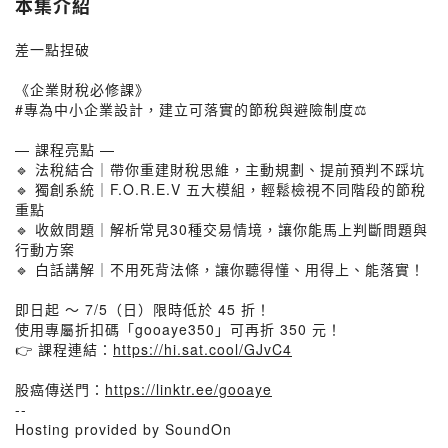
本集介紹
差一點捏破
《企業財稅必修課》
#專為中小企業設計，建立可落實的節稅與避險制度⚖️
— 課程亮點 —
🔹 法稅結合｜帶你重建財稅思維，主動規劃、提前預判不踩坑
🔹 獨創系統｜F.O.R.E.V 五大模組，輕鬆檢視不同階段的節稅
重點
🔹 收斂問題｜解析常見30種交易情境，讓你能馬上判斷問題與
行動方案
🔹 白話講解｜不用死背法條，讓你聽得懂、用得上、能落實！
即日起 ～ 7/5（日）限時低於 45 折！
使用專屬折扣碼「gooaye350」可再折 350 元！
👉 課程連結：
https://hi.sat.cool/GJvC4
股癌傳送門：
https://linktr.ee/gooaye
--
Hosting provided by SoundOn