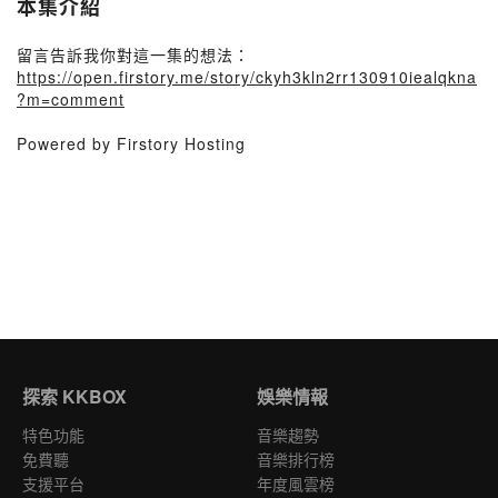
本集介紹
留言告訴我你對這一集的想法：
https://open.firstory.me/story/ckyh3kln2rr130910iealqkna
?m=comment
Powered by Firstory Hosting
探索 KKBOX
娛樂情報
特色功能
音樂趨勢
免費聽
音樂排行榜
支援平台
年度風雲榜