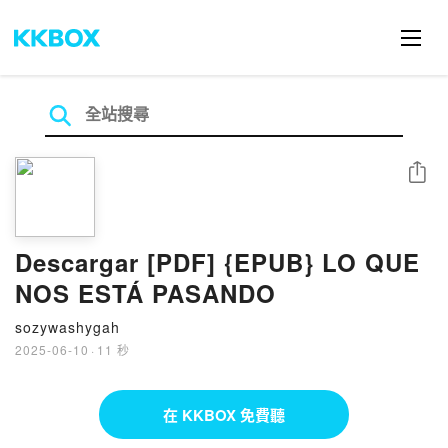
分享
Descargar [PDF] {EPUB} LO QUE
NOS ESTÁ PASANDO
sozywashygah
2025-06-10
·
11 秒
在 KKBOX 免費聽