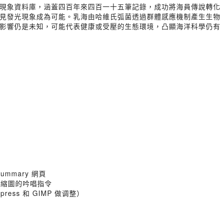
現象資料庫，涵蓋四百年來四百一十五筆記錄，成功將海員傳說轉
見發光現象成為可能。乳海由哈維氏弧菌透過群體感應機制產生生
影響仍是未知，可能代表健康或受壓的生態環境，凸顯海洋科學仍
ummary 網頁
封面縮圖的吟唱指令
Express 和 GIMP 做调整）