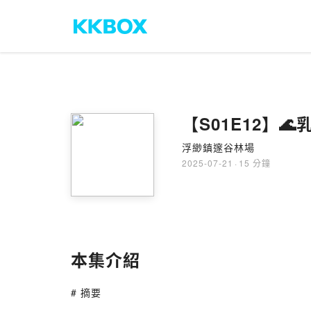
【S01E12】
浮緲鎮邃谷林場
2025-07-21
·
15 分鐘
本集介紹
# 摘要