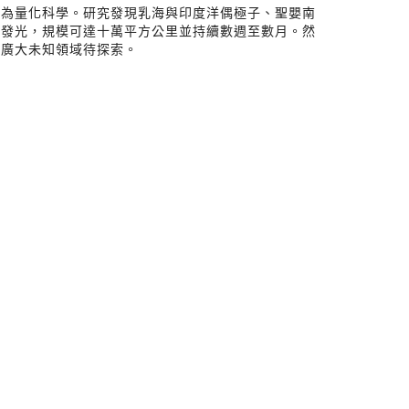
化為量化科學。研究發現乳海與印度洋偶極子、聖嬰南
物發光，規模可達十萬平方公里並持續數週至數月。然
有廣大未知領域待探索。