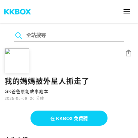
分享
我的媽媽被外星人抓走了
GK爸爸原創故事繪本
2025-05-09
·
20 分鐘
在 KKBOX 免費聽