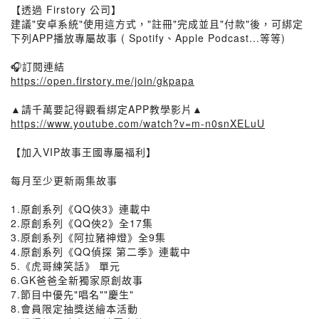
【透過 Firstory 公司】
建議"安卓系統"使用這方式，"註冊"完成並且"付款"後，可綁定
下列APP播放專屬故事 ( Spotify、Apple Podcast...等等)
🎧訂閱連結
https://open.firstory.me/join/gkpapa
▲請千萬要記得觀看綁定APP教學影片▲
https://www.youtube.com/watch?v=m-n0snXELuU
【加入VIP故事王國專屬福利】
每月至少更新兩集故事
1.原創系列《QQ俠3》連載中
2.原創系列《QQ俠2》全17集
3.原創系列《阿拉豬神燈》全9集
4.原創系列《QQ偵探 第二季》連載中
5.《虎哥練笑話》 單元
6.GK爸爸全新獨家原創故事
7.節目中優先"唱名""慶生"
8.會員限定抽獎送繪本活動