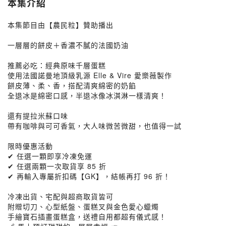
本集介紹
本集節目由【農民粒】贊助播出
一層層的餅皮＋香濃不膩的法國奶油
推薦必吃：經典原味千層蛋糕
使用法國諾曼地頂級乳源 Elle & Vire 愛樂薇製作
餅皮薄、柔、香，搭配清爽綿密的奶餡
全退冰是綿密口感，半退冰像冰淇淋一樣清爽！
還有提拉米蘇口味
帶有咖啡與可可香氣，大人味微苦微甜，也值得一試
限時優惠活動
✔ 任選一顆即享冷凍免運
✔ 任選兩顆一次取貨享 85 折
✔ 再輸入專屬折扣碼【GK】，結帳再打 96 折！
冷凍出貨、宅配與超商取貨皆可
附贈切刀、心型紙盤、蛋糕叉與金色愛心蠟燭
手繪寶石插畫蛋糕盒，送禮自用都超有儀式感！