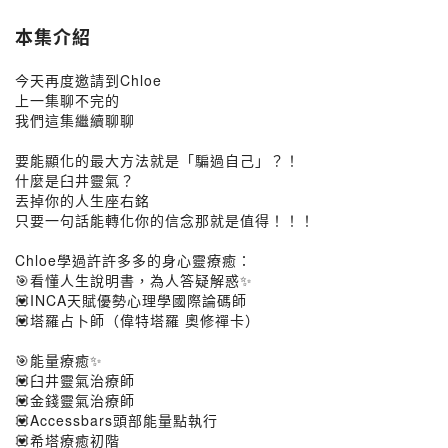
本集介紹
今天再度邀請到Chloe
上一集聊不完的
我們這集繼續聊聊
要能顯化的最大方法就是「騙過自己」？！
什麼是臼井靈氣？
丟掉你的人生座右銘
只要一句話能轉化你的信念那就是值得！！！
Chloe學過許許多多的身心靈療癒：
🎯看懂人生說明書，為人答疑解惑✨
💟INCA天賦優勢心理學國際論碼師
💟塔羅占卜師（偉特塔羅 奧修禪卡）
🎯能量療癒✨
💟臼井靈氣治療師
💟金錢靈氣治療師
💟Accessbars頭部能量點執行
💟希塔療癒初階