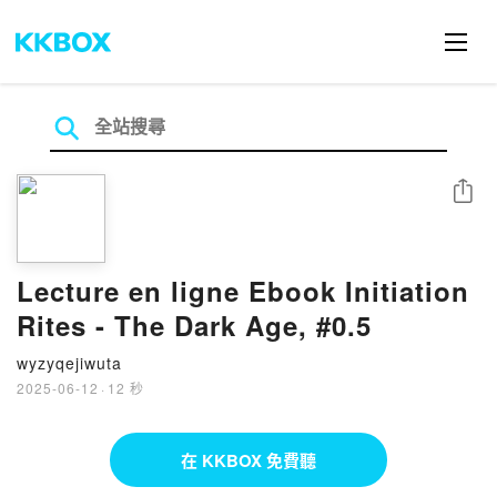
分享
Lecture en ligne Ebook Initiation
Rites - The Dark Age, #0.5
wyzyqejiwuta
2025-06-12
·
12 秒
在 KKBOX 免費聽