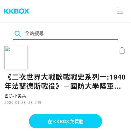
分享
《二次世界大戰歐戰戰史系列一:1940
年法蘭德斯戰役》－國防大學陸軍指
揮參謀學院鄒璁隆老師
國防小尖兵
2025-01-28
·
28 分鐘
在 KKBOX 免費聽