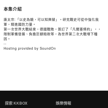
本集介紹
唐太宗:「以史為鏡，可以知興替」。研究戰史可從中強化我
軍，精進國防力量。
第一次世界大戰結束，德國戰敗，簽訂了「凡爾塞條約」，，
限制軍備發展、負擔巨額賠款等，為世界第二次大戰埋下種
因。
--
Hosting provided by SoundOn
探索 KKBOX
娛樂情報