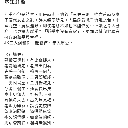
本集介紹
杜甫不但是詩聖、更是詩史。他的「三吏三別」這六首詩反應
了唐代安史之亂，詩人親眼所見，人民飽受戰爭流離之苦，十
室九空，屍橫遍野，即使老幼不如也不能倖免⋯⋯讀之令人動
容，也更讓人感受到「戰爭中沒有贏家」，更加珍惜我們現在
擁有的和平與幸福。
JK二人組和你一起讀詩、走入歷史。
《石壕吏》
暮投石壕村，有吏夜捉人。
老翁逾墻走，老婦出門看。
吏呼一何怒，婦啼一何苦。
聽婦前致詞：三男鄴城戍，
一男附書至，二男新戰死。
存者且偷生，死者長已矣。
室中更無人，惟有乳下孫。
有孫母未去，出入無完裙。
老嫗力雖衰，請從吏夜歸。
急應河陽役，猶得備晨炊。
夜久語聲絕，如聞泣幽咽。
天明登前途，獨與老翁別。