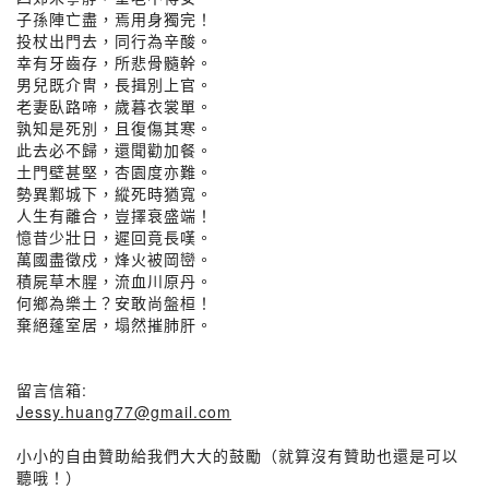
子孫陣亡盡，焉用身獨完！
投杖出門去，同行為辛酸。
幸有牙齒存，所悲骨髓幹。
男兒既介冑，長揖別上官。
老妻臥路啼，歲暮衣裳單。
孰知是死別，且復傷其寒。
此去必不歸，還聞勸加餐。
土門壁甚堅，杏園度亦難。
勢異鄴城下，縱死時猶寬。
人生有離合，豈擇衰盛端！
憶昔少壯日，遲回竟長嘆。
萬國盡徵戍，烽火被岡巒。
積屍草木腥，流血川原丹。
何鄉為樂土？安敢尚盤桓！
棄絕蓬室居，塌然摧肺肝。
留言信箱:
Jessy.huang77@gmail.com
小小的自由贊助給我們大大的鼓勵（就算沒有贊助也還是可以
聽哦！）