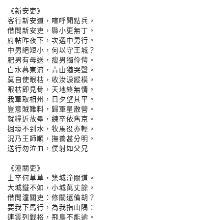
《新安吏》
客行新安道，喧呼聞點兵。
借問新安吏，縣小更無丁。
府帖昨夜下，次選中男行。
中男絕短小，何以守王城？
肥男有母送，瘦男獨伶俜。
白水暮東流，青山猶哭聲。
莫自使眼枯，收汝淚縱橫。
眼枯即見骨，天地終無情。
我軍取相州，日夕望其平。
豈意賊難料，歸軍星散營。
就糧近故壘，練卒依舊京。
掘壕不到水，牧馬役亦輕。
況乃王師順，撫養甚分明。
送行勿泣血，僕射如父兄
《潼關吏》
士卒何草草，築城潼關道。
大城鐵不如，小城萬丈餘。
借問潼關吏：修關還備胡？
要我下馬行，為我指山隅：
連雲列戰格，飛鳥不能逾。