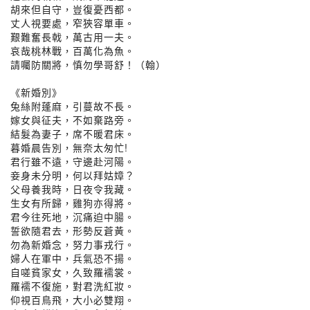
胡來但自守，豈復憂西都。
丈人視要處，窄狹容單車。
艱難奮長戟，萬古用一夫。
哀哉桃林戰，百萬化為魚。
請囑防關將，慎勿學哥舒！（翰）
《新婚別》
兔絲附蓬麻，引蔓故不長。
嫁女與征夫，不如棄路旁。
結髮為妻子，席不暖君床。
暮婚晨告別，無奈太匆忙!
君行雖不遠，守邊赴河陽。
妾身未分明，何以拜姑嫜？
父母養我時，日夜令我藏。
生女有所歸，雞狗亦得將。
君今往死地，沉痛迫中腸。
誓欲隨君去，形勢反蒼黃。
勿為新婚念，努力事戎行。
婦人在軍中，兵氣恐不揚。
自嗟貧家女，久致羅襦裳。
羅襦不復施，對君洗紅妝。
仰視百鳥飛，大小必雙翔。