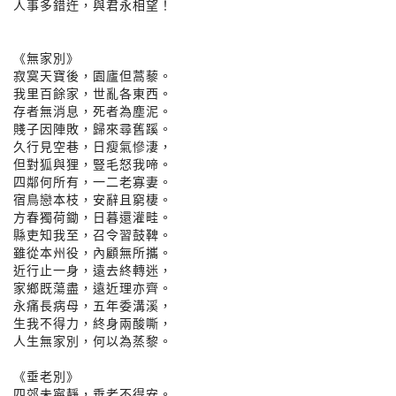
人事多錯迕，與君永相望！
《無家別》
寂寞天寶後，園廬但蒿藜。
我里百餘家，世亂各東西。
存者無消息，死者為塵泥。
賤子因陣敗，歸來尋舊蹊。
久行見空巷，日瘦氣慘淒，
但對狐與狸，豎毛怒我啼。
四鄰何所有，一二老寡妻。
宿鳥戀本枝，安辭且窮棲。
方春獨荷鋤，日暮還灌畦。
縣吏知我至，召令習鼓鞞。
雖從本州役，內顧無所攜。
近行止一身，遠去終轉迷，
家鄉既蕩盡，遠近理亦齊。
永痛長病母，五年委溝溪，
生我不得力，終身兩酸嘶，
人生無家別，何以為蒸黎。
《垂老別》
四郊未寧靜，垂老不得安。