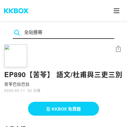
分享
EP890【苦苓】 語文/杜甫與三吏三別
苦苓巴拉巴拉
2026-05-11
·
52 分鐘
在 KKBOX 免費聽