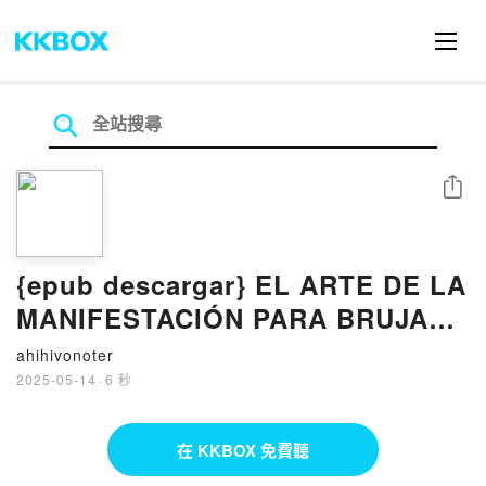
分享
{epub descargar} EL ARTE DE LA
MANIFESTACIÓN PARA BRUJAS
MODERNAS EBOOK
ahihivonoter
2025-05-14
·
6 秒
在 KKBOX 免費聽