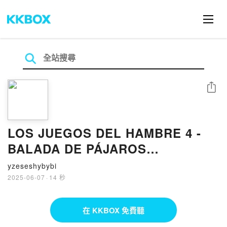
分享
LOS JUEGOS DEL HAMBRE 4 -
BALADA DE PÁJAROS
CANTORES Y SERPIENTES
yzeseshybybi
(EDICIÓN ESPECIAL) leer el libro
2025-06-07
·
14 秒
在 KKBOX 免費聽