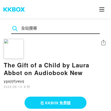
分享
The Gift of a Child by Laura
Abbot on Audiobook New
ygajijifywyq
2025-06-13
·
8 秒
在 KKBOX 免費聽