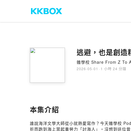
雜學校 Share From Z To 
2026-05-01
·
1 小時 24 分鐘
本集介紹
誰說海洋文學大師從小就熱愛寫作？今天雜學校 Po
折而跑到海上當起重勞力「討海人」。沒想到這位曾