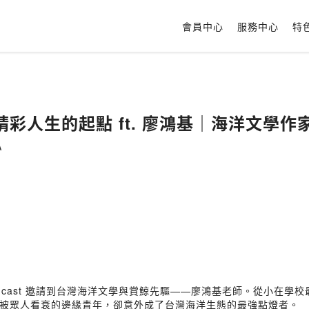
會員中心
服務中心
特
逃避，也是創造精彩人生的起點 ft. 廖鴻基｜海洋文
A
dcast 邀請到台灣海洋文學與賞鯨先驅——廖鴻基老師。從小在學
被眾人看衰的邊緣青年，卻意外成了台灣海洋生態的最強點燈者。