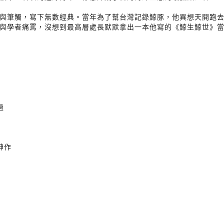
與筆觸，寫下無數經典。當年為了幫台灣記錄鯨豚，他異想天開跑
與學者痛罵，沒想到最高層處長默默拿出一本他寫的《鯨生鯨世》
過
神作