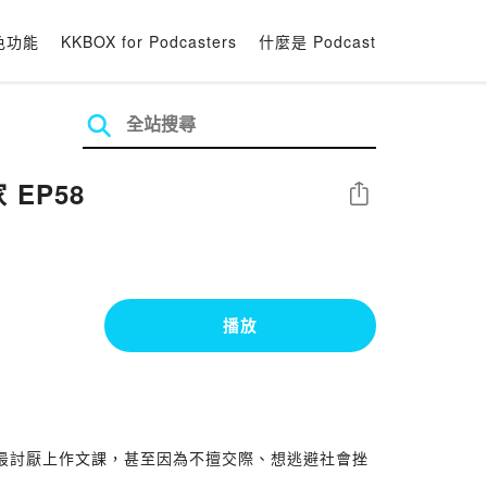
色功能
KKBOX for Podcasters
什麼是 Podcast
學作家 EP58
分享
播放
校最討厭上作文課，甚至因為不擅交際、想逃避社會挫