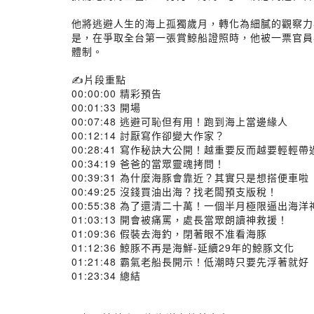
他將逃避人生的海上孤獨歲月，轉化為細膩的觀察力
是，在爭取全台第一張賞鯨船證照時，他被一票官員
體制。
✍️片段重點
00:00:00 精彩預告
00:01:33 開場
00:07:48 逃避可恥但有用！跑到海上當邊緣人
00:12:14 討厭寫作卻變大作家？
00:28:41 寫作秘訣大公開！越重要反而越要輕輕帶
00:34:19 爸爸的當眾靈魂拷問！
00:39:31 為什麼海豚會靠近？其實只是想搭便車啦
00:49:25 沒錢買油出海？找老闆預支版稅！
00:55:38 為了還清二十萬！一個半月極限逼出海洋
01:03:13 開會被痛罵，處長當眾朗讀神救援！
01:09:36 假裝去海釣，閉著眼不准看海豚
01:12:36 鯨豚不再是海鮮-延續29年的鯨豚文化
01:21:48 霸氣老船長開示！低潮時只要先浮著就好
01:23:34 總結