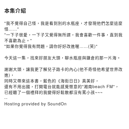
本集介紹
"我不覺得自己怪，我是看到別的水瓶座，才發現他們怎麼這麼
怪……"
"一下子很愛，一下子又覺得無所謂，我會喜歡一件事，直到我
不喜歡為止。"
"如果你覺得我有問題，請你好好改進喔……(笑)"
今天這一集，找來好朋友大頭，聊水瓶座與鎌倉的那一片海。
謝謝大頭，讓我更了解兒子路卡的內心(他不奇怪他希望世界改
進)，
同時又帶來這本書，藍色的《海街日日》真美好，
還有不用出國，打開電台就能感覺愜意的"湘南beach FM"，
已經聽了一個禮拜的我變得好鬆散都沒有罵小孩~~~
--
Hosting provided by SoundOn