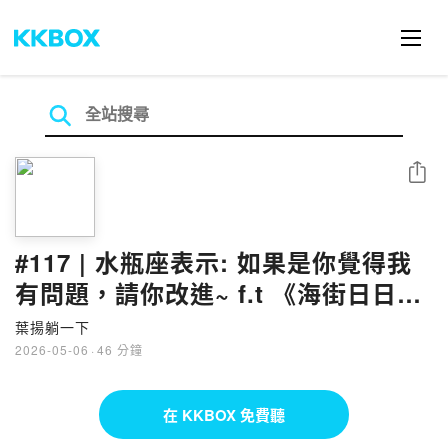
分享
#117 | 水瓶座表示: 如果是你覺得我
有問題，請你改進~ f.t 《海街日日》
旅遊作家與正港水瓶男孩大頭dato
葉揚躺一下
2026-05-06
·
46 分鐘
在 KKBOX 免費聽