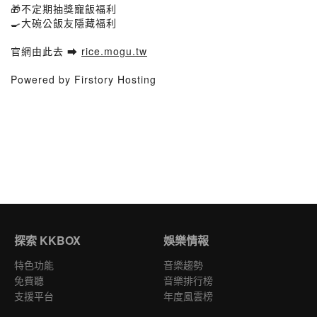
🎁不定期抽獎寵飯福利
🍳大碗公飯友隱藏福利
官網由此去 ➡︎
rice.mogu.tw
Powered by Firstory Hosting
探索 KKBOX
娛樂情報
特色功能
音樂趨勢
免費聽
音樂排行榜
支援平台
年度風雲榜