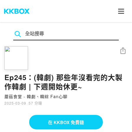
分享
Ep245：(韓劇) 那些年沒看完的大製
作韓劇 | 下週開始休更~
蘑菇食堂 - 韓劇、韓綜 Fan心聊
2025-03-09
·
57 分鐘
在 KKBOX 免費聽