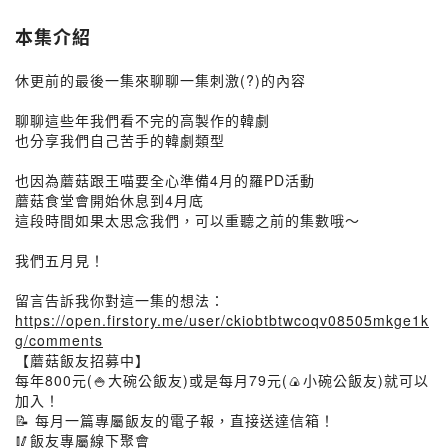
本集介紹
休更前的最後一集來聊聊一集刺激(?)的內容
聊聊這些年我們看不完的高製作的韓劇
也分享我們自己苦手的韓劇類型
也因為蘑菇跟王喵要全心準備4月的羅PD活動
蘑菇食堂會開始休息到4月底
這段時間如果太思念我們，可以重聽之前的集數哦～
我們五月見！
留言告訴我你對這一集的想法：
https://open.firstory.me/user/ckiobtbtwcoqv08505mkge1k
g/comments
【蘑菇飯友招募中】
每年800元(🍚大碗公飯友)或是每月79元(🍙小碗公飯友)就可以
加入！
📝 每月一篇專屬飯友的電子報，直接送達信箱！
🥢飯友專屬線下聚會