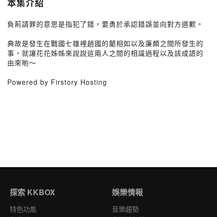
本集介紹
負荊請罪的意思是指犯了錯，要勇於承認錯誤並向對方道歉。
典故是發生在戰國七雄裡趙國的藺相如以及廉頗之間所發生的
事，就讓花花姊姊來說說這兩人之間的相識過程以及該成語的
由來喲～
Powered by Firstory Hosting
探索 KKBOX
娛樂情報
特色功能
音樂趨勢