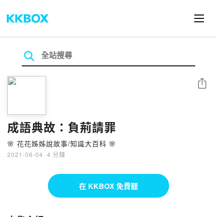
分享
成語典故：負荊請罪
🌸 花花姊姊說故事/知識大百科 🌸
2021-06-04
·
4 分鐘
在 KKBOX 免費聽