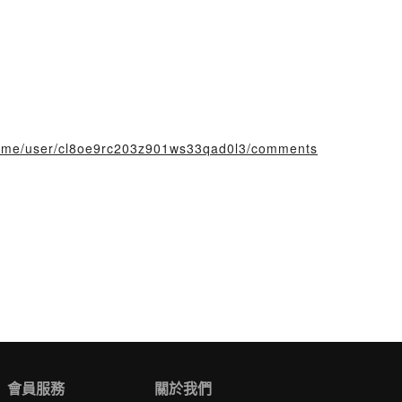
ory.me/user/cl8oe9rc203z901ws33qad0l3/comments
會員服務
關於我們