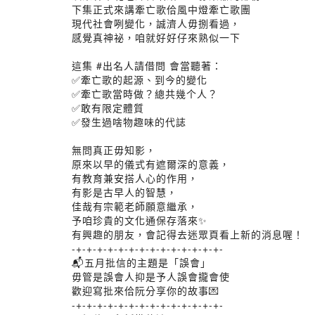
下集正式來講牽亡歌佮風中燈牽亡歌團
現代社會咧變化，誠濟人毋捌看過，
感覺真神祕，咱就好好仔來熟似一下
這集 #出名人請借問 會當聽著：
✅牽亡歌的起源、到今的變化
✅牽亡歌當時做？總共幾个人？
✅敢有限定體質
✅發生過啥物趣味的代誌
無問真正毋知影，
原來以早的儀式有遮爾深的意義，
有教育兼安搭人心的作用，
有影是古早人的智慧，
佳哉有宗範老師願意繼承，
予咱珍貴的文化通保存落來✨
有興趣的朋友，會記得去迷眾頁看上新的消息喔！
-+-+-+-+-+-+-+-+-+-+-+-+-+-+-
📬五月批信的主題是「誤會」
毋管是誤會人抑是予人誤會攏會使
歡迎寫批來佮阮分享你的故事💌
-+-+-+-+-+-+-+-+-+-+-+-+-+-+-