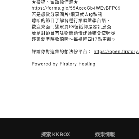
★投稿、留話攏佇遮★
https://forms.gle/55AxeoCb4WEvBFP69
若是想欲分享圖片/網頁就去ig私訊
聽咱的節目了解各種行業順紲學台語，
歡迎來面冊迷眾頁IG留話抑是發訊息📩
若是對節目有啥物問題佮建議嘛會使喔😘
逐家愛準時收聽喔～每禮拜四17點更新✨
評論你對這集的想法佇平台：
https://open.first
Powered by Firstory Hosting
探索 KKBOX
娛樂情報