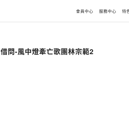
會員中心
服務中心
特
人請借問-風中燈牽亡歌團林宗範2