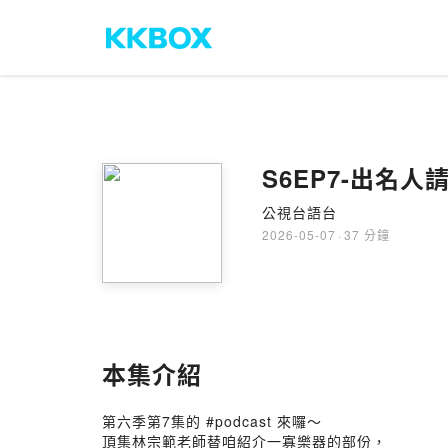
S6EP7-出名
公視台語台
2026-05-07
·
37 分鐘
本集介紹
第六季第7集的 #podcast 來囉～
頂集林宗範老師替咱紹介一寡樂器的部份，