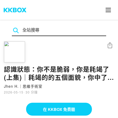
分享
認識狀態：你不是脆弱，你是耗竭了
(上集)｜耗竭的的五個面貌，你中了哪
幾個？
Jhen H.｜思維手術室
2026-05-15
·
30 分鐘
在 KKBOX 免費聽