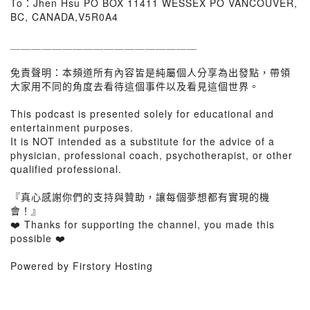
To：Jhen Hsu PO BOX 11411 WESSEX PO VANCOUVER,
BC, CANADA,V5R0A4
＿＿＿＿＿＿＿＿＿＿＿＿＿＿＿＿＿＿
免責聲明：本頻道所有內容皆是純屬個人分享為出發點，帶領
大家用不同的角度去看待這個事件以及看見這個世界。
This podcast is presented solely for educational and
entertainment purposes.
It is NOT intended as a substitute for the advice of a
physician, professional coach, psychotherapist, or other
qualified professional.
『真心感謝你們的支持與贊助，讓每個夢想都有實現的機
會！』
❤️ Thanks for supporting the channel, you made this
possible ❤️
Powered by Firstory Hosting