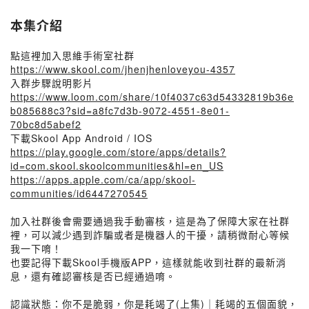
本集介紹
點這裡加入思維手術室社群
https://www.skool.com/jhenjhenloveyou-4357
入群步驟說明影片
https://www.loom.com/share/10f4037c63d54332819b36e
b085688c3?sid=a8fc7d3b-9072-4551-8e01-
70bc8d5abef2
下載Skool App Android / IOS
https://play.google.com/store/apps/details?
id=com.skool.skoolcommunities&hl=en_US
https://apps.apple.com/ca/app/skool-
communities/id6447270545
加入社群後會需要通過我手動審核，這是為了保障大家在社群
裡，可以減少遇到詐騙或者是機器人的干擾，請稍微耐心等候
我一下唷！
也要記得下載Skool手機版APP，這樣就能收到社群的最新消
息，還有確認審核是否已經通過唷。
認識狀態：你不是脆弱，你是耗竭了(上集)｜耗竭的五個面貌，