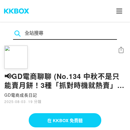
分享
📢GD電商聊聊 (No.134 中秋不是只
能賣月餅！3種「抓對時機就熱賣」的
隱藏爆品，全公開！
GD電商成長日記
2025-08-03
·
19 分鐘
在 KKBOX 免費聽