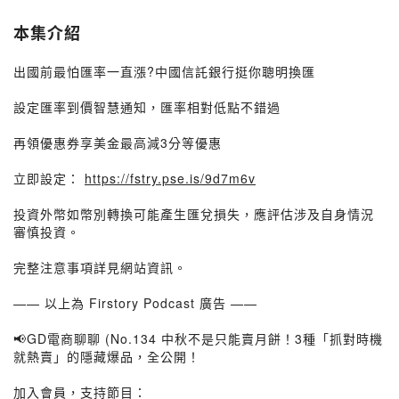
本集介紹
出國前最怕匯率一直漲?中國信託銀行挺你聰明換匯
設定匯率到價智慧通知，匯率相對低點不錯過
再領優惠券享美金最高減3分等優惠
立即設定：
https://fstry.pse.is/9d7m6v
投資外幣如幣別轉換可能產生匯兌損失，應評估涉及自身情況
審慎投資。
完整注意事項詳見網站資訊。
—— 以上為 Firstory Podcast 廣告 ——
📢GD電商聊聊 (No.134 中秋不是只能賣月餅！3種「抓對時機
就熱賣」的隱藏爆品，全公開！
加入會員，支持節目：