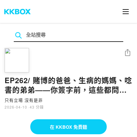
分享
EP262/ 賭博的爸爸、生病的媽媽、唸
書的弟弟——你簽字前，這些都問了
嗎？
只有立場 沒有是非
2026-04-10
·
43 分鐘
在 KKBOX 免費聽