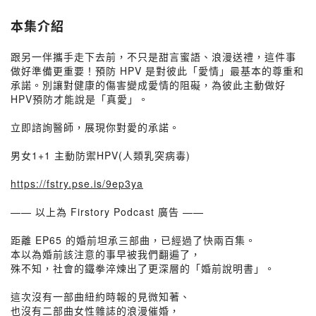
本集介紹
跟另一伴攜手走下去前，不只是甜言蜜語、浪漫送禮，這件事
做好準備更重要！預防 HPV 是對彼此「愛情」最基本的尊重和
承諾。別讓對健康的傷害變成愛情的阻礙，為彼此主動做好
HPV預防才能說是「真愛」。
立即諮詢醫師，展現你對愛的承諾。
男女1+1 主動防禦HPV(人類乳突病毒)
https://fstry.pse.is/9ep3ya
—— 以上為 Firstory Podcast 廣告 ——
距離 EP65 的婚前坦承三部曲，已經過了快兩百集。
本以為婚前該注意的事早被我們翻遍了，
殊不知，社會的鐵拳淬煉出了更深層的「婚前說明書」。
這次沒有一部曲紐約時報的見微知著、
也沒有二部曲女性雜誌的浪漫催婚，