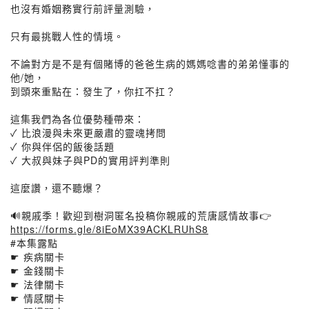
也沒有婚姻務實行前評量測驗，
只有最挑戰人性的情境。
不論對方是不是有個賭博的爸爸生病的媽媽唸書的弟弟懂事的
他/她，
到頭來重點在：發生了，你扛不扛？
這集我們為各位優勢種帶來：
✓ 比浪漫與未來更嚴肅的靈魂拷問
✓ 你與伴侶的飯後話題
✓ 大叔與妹子與PD的實用評判準則
這麼讚，還不聽爆？
🔊親戚季！歡迎到樹洞匿名投稿你親戚的荒唐感情故事👉
https://forms.gle/8iEoMX39ACKLRUhS8
#本集露點
☛ 疾病關卡
☛ 金錢關卡
☛ 法律關卡
☛ 情感關卡