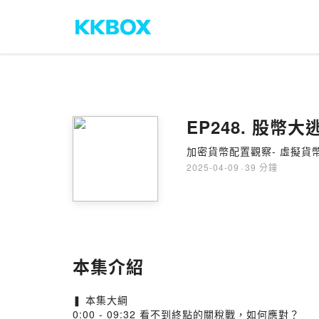
EP248. 股
加密貨幣配置觀察- 虛擬
2025-04-09
·
39 分鐘
本集介紹
❚ 本集大綱
0:00 - 09:32 看不到終點的關稅戰，如何應對？