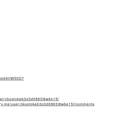
Dmb69ttWS5D7
user/ckoqjokeb3q3d0883i8w6e15l
story.me/user/ckoqjokeb3q3d0883i8w6e15l/comments