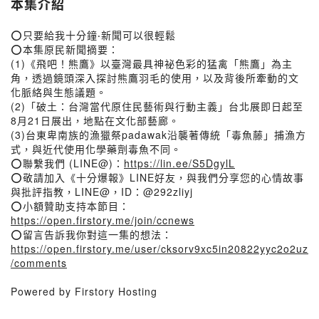
本集介紹
⭕只要給我十分鐘‧新聞可以很輕鬆
⭕本集原民新聞摘要：
(1)《飛吧！熊鷹》以臺灣最具神祕色彩的猛禽「熊鷹」為主
角，透過鏡頭深入探討熊鷹羽毛的使用，以及背後所牽動的文
化脈絡與生態議題。
(2)「破土：台灣當代原住民藝術與行動主義」台北展即日起至
8月21日展出，地點在文化部藝廊。
(3)台東卑南族的漁獵祭padawak沿襲著傳統「毒魚藤」捕漁方
式，與近代使用化學藥劑毒魚不同。
⭕聯繫我們 (LINE@)：
https://lin.ee/S5DgylL
⭕敬請加入《十分爆報》LINE好友，與我們分享您的心情故事
與批評指教，LINE@，ID：@292zliyj
⭕小額贊助支持本節目：
https://open.firstory.me/join/ccnews
⭕留言告訴我你對這一集的想法：
https://open.firstory.me/user/cksorv9xc5in20822yyc2o2uz
/comments
Powered by Firstory Hosting