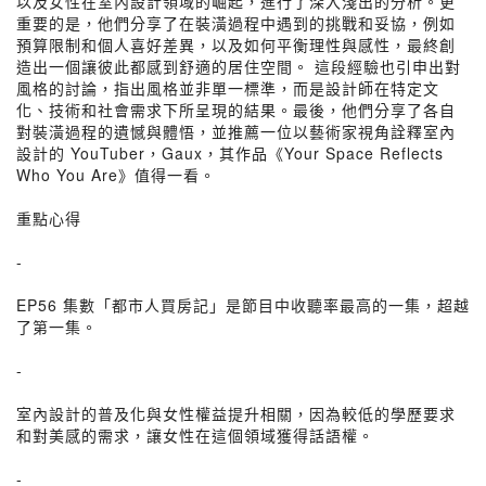
以及女性在室內設計領域的崛起，進行了深入淺出的分析。更
重要的是，他們分享了在裝潢過程中遇到的挑戰和妥協，例如
預算限制和個人喜好差異，以及如何平衡理性與感性，最終創
造出一個讓彼此都感到舒適的居住空間。 這段經驗也引申出對
風格的討論，指出風格並非單一標準，而是設計師在特定文
化、技術和社會需求下所呈現的結果。最後，他們分享了各自
對裝潢過程的遺憾與體悟，並推薦一位以藝術家視角詮釋室內
設計的 YouTuber，Gaux，其作品《Your Space Reflects
Who You Are》值得一看。
重點心得
-
EP56 集數「都市人買房記」是節目中收聽率最高的一集，超越
了第一集。
-
室內設計的普及化與女性權益提升相關，因為較低的學歷要求
和對美感的需求，讓女性在這個領域獲得話語權。
-