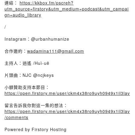
連結：
https://kkbox.fm/pscreh?
utm_source=firstory&utm_medium=podcast&utm_campai
gn=audio_library
/
Instagram：@urbanhumanize
合作邀約：
wadamina111@gmail.com
主持人：逍遙 /Huì-uē
片頭曲：NJC @ncjkeys
小額贊助支持本節目：
https://open.firstory.me/user/ckm4x38ro9uyh0949x1il3lav
留言告訴我你對這一集的想法：
https://open.firstory.me/user/ckm4x38ro9uyh0949x1il3lav
/comments
Powered by Firstory Hosting