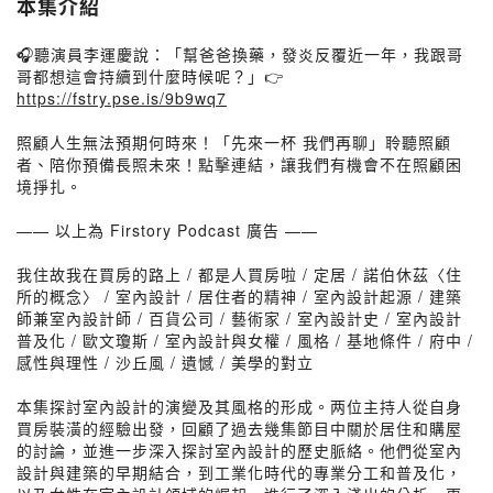
本集介紹
🎧聽演員李運慶說：「幫爸爸換藥，發炎反覆近一年，我跟哥
哥都想這會持續到什麼時候呢？」👉
https://fstry.pse.is/9b9wq7
照顧人生無法預期何時來！「先來一杯 我們再聊」聆聽照顧
者、陪你預備長照未來！點擊連結，讓我們有機會不在照顧困
境掙扎。
—— 以上為 Firstory Podcast 廣告 ——
我住故我在買房的路上 / 都是人買房啦 / 定居 / 諾伯休茲〈住
所的概念〉 / 室內設計 / 居住者的精神 / 室內設計起源 / 建築
師兼室內設計師 / 百貨公司 / 藝術家 / 室內設計史 / 室內設計
普及化 / 歐文瓊斯 / 室內設計與女權 / 風格 / 基地條件 / 府中 /
感性與理性 / 沙丘風 / 遺憾 / 美學的對立
本集探討室內設計的演變及其風格的形成。两位主持人從自身
買房裝潢的經驗出發，回顧了過去幾集節目中關於居住和購屋
的討論，並進一步深入探討室內設計的歷史脈絡。他們從室內
設計與建築的早期結合，到工業化時代的專業分工和普及化，