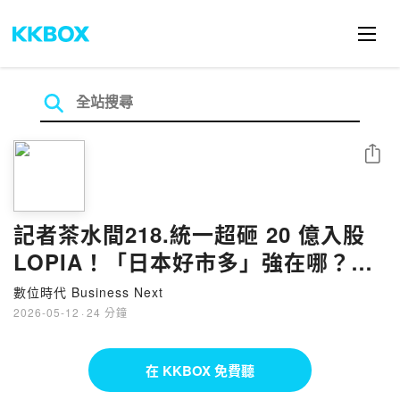
分享
記者茶水間218.統一超砸 20 億入股
LOPIA！「日本好市多」強在哪？拆
解零售霸主補齊生鮮版圖的盤算
數位時代 Business Next
2026-05-12
·
24 分鐘
在 KKBOX 免費聽