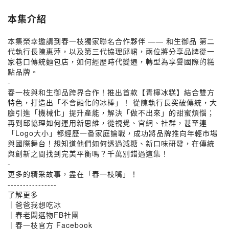
本集介紹
本集榮幸邀請到春一枝獨家聯名合作夥伴 —— 和生御品 第二
代執行長陳惠萍，以及第三代協理邱峮，兩位將分享品牌從一
家巷口傳統麵包店，如何經歷時代變遷，轉型為享譽國際的糕
點品牌。
-
春一枝與和生御品跨界合作！推出首款【青檸冰糕】結合雙方
特色，打造出「不會融化的冰棒」！ 從陳執行長突破傳統，大
膽引進「機械化」提升產能，解決「做不出來」的甜蜜煩惱；
再到邱協理如何運用新思維，從視覺、官網、社群，甚至連
「Logo大小」都經歷一番家庭論戰，成功將品牌推向年輕市場
與國際舞台！想知道他們如何透過減糖、新口味研發，在傳統
與創新之間找到完美平衡嗎？千萬別錯過這集！
-
更多的精采故事，盡在「春一枝嘴」！
----------------
了解更多
｜爸爸我想吃冰
｜春老闆選物FB社團
｜春一枝官方 Facebook