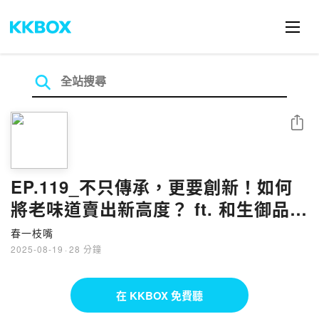
分享
EP.119_不只傳承，更要創新！如何
將老味道賣出新高度？ ft. 和生御品
執行長 陳惠萍、協理 邱珺
春一枝嘴
2025-08-19
·
28 分鐘
在 KKBOX 免費聽